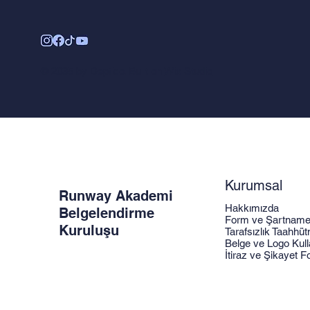
© 2035 by Deptico. Built on
Wix Studio
Kurumsal
Runway Akademi
Hakkımızda
Belgelendirme
Form ve Şartname
Kuruluşu
Tarafsızlık Taahhü
Belge ve Logo Kull
İtiraz ve Şikayet 