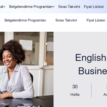
al
Belgelendirme Programları
Sınav Takvimi
Fiyat Listesi
Belgelendirme Programları
Sınav Takvimi
Fiyat Listesi
English
Busin
30 Hafta
2 
30
Hafta
A