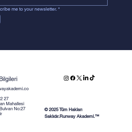
cribe me to your newsletter.
*
Bilgileri
ayakademi.co
2 27
an Mahallesi
 Bulvarı No:27
© 2025 Tüm Hakları
r
Saklıdır.R
unway Akademi.™