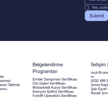
Yes, subs
Submit
Belgelendirme
İletişim 
Programları
myk@runw
ler
m
Emlak Danışmanı Sertifikası
tnamesi
0232 489 2
Oto Galeri Sertifikası
anım Talimatı
İsmet Kapt
Motosikletli Kurye Sertifikası
Formu
Şair Eşref
Kamyon Şoförü Sertifikası
Konak İzmi
Forklift Operatörü Sertifikası