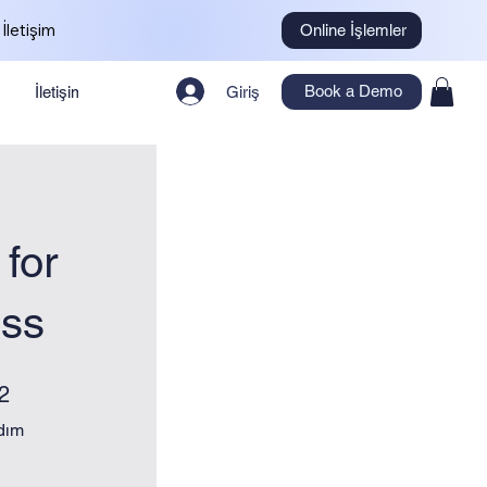
İletişim
Online İşlemler
Book a Demo
İletişim
Giriş
 for
ess
Adım
2
dım