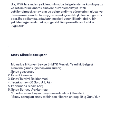
Biz, MYK tarafından yetkilendirilmiş bir belgelendirme kuruluşuyuz
ve Yetkimizi kullanarak sınavlar düzenlemekteyiz. MYK
yetkilendirmesi, sınavların ve belgelendirme süreçlerinin ulusal ve
uluslararası standartlara uygun olarak gerçekleştirilmesini garanti
eder. Bu bağlamda, adayların mesleki yeterliliklerini doğru bir
şekilde değerlendirmek için gerekli tüm prosedürleri titizlikle
uygularız.
Sınav Süreci Nasıl İşler?
Motosikletli Kurye (Seviye 3) MYK Mesleki Yeterlilik Belgesi
sınavına girmek için başvuru süreci;
Sınav başvurusu
Ücret Ödemesi
Sınav Takvimi Belirlenmesi
Teorik sınav (60 Soru A1, A2)
Performans Sınavı (A2)
Sınav Sonucu Açıklanması
*Ücretler sınav başvuru aşamasında alınır ( Havale )
*Sınav sonuçları sınav tarihinden itibaren en geç 10 iş Günü'dür.