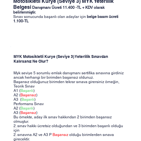
Motosikletli Kurye (Seviye 3) MYK Yeterlilik
Belgesi
Danışmanı Ücreti 11.400 -TL + KDV olarak
belirlenmiştir.
Sınav sonucunda başarılı olan adaylar için
belge basım ücreti
1.100-TL
MYK Motosikletli Kurye (Seviye 3) Yeterlilik Sınavdan
Kalırsanız Ne Olur?
Myk seviye 5 sorumlu emlak danışmanı sertifika sınavına girdiniz
ancak herhangi bir birimden başarısız oldunuz.
Başarısız olduğunuz birimden tekrar sınava girersiniz örneğin,
Teorik Sınav
A1 (
Başarılı
)
A2 (
Başarısız
)
A3 (
Başarılı
)
Performans Sınav
A2 (
Başarılı
)
A3 (
Başarısız
)
Bu örnekte, aday ilk sınav hakkından 2 birimden başarısız
olmuştur.
2. sınav hakkı ücretsiz olduğundan ve 3 birimden başarılı olduğu
için
2. sınavına A2 ve A3 P
Başarısız
olduğu birimlerden sınava
girecektir.