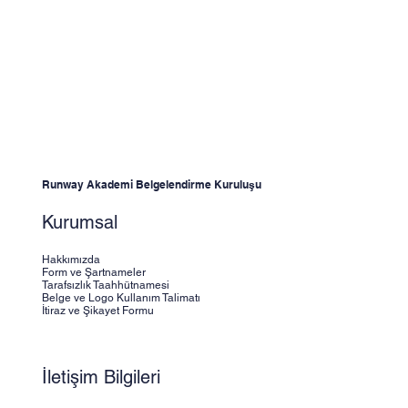
Kayıt işlemini nasıl yapabilirim?
yapma yetkisine sahiptir.
Online başvuru formunu doldurarak veya iletişim
sayfasından ekibimizle irtibata geçerek kayıt
yapabilirsiniz.
Runway Akademi Belgelendirme Kuruluşu
Kurumsal
Hakkımızda
Form ve Şartnameler
Tarafsızlık Taahhütnamesi
Belge ve Logo Kullanım Talimatı
İtiraz ve Şikayet Formu
İletişim Bilgileri