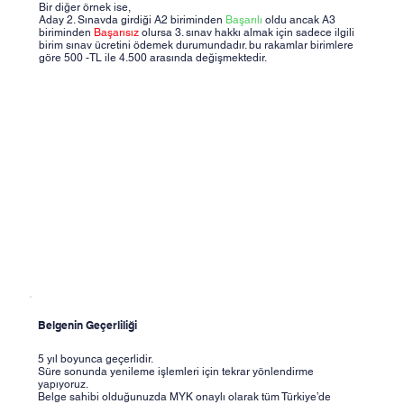
Bir diğer örnek ise,
Aday 2. Sınavda girdiği A2 biriminden
Başarılı
oldu ancak A3
biriminden
Başarısız
olursa 3. sınav hakkı almak için sadece ilgili
birim sınav ücretini ödemek durumundadır. bu rakamlar birimlere
göre 500 -TL ile 4.500 arasında değişmektedir.
Belgenin Geçerliliği
5 yıl boyunca geçerlidir.
Süre sonunda yenileme işlemleri için tekrar yönlendirme
yapıyoruz.
Belge sahibi olduğunuzda MYK onaylı olarak tüm Türkiye’de